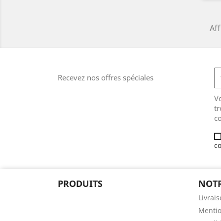
Aff
Recevez nos offres spéciales
V
tr
co
co
PRODUITS
NOTR
Livrai
Mentio