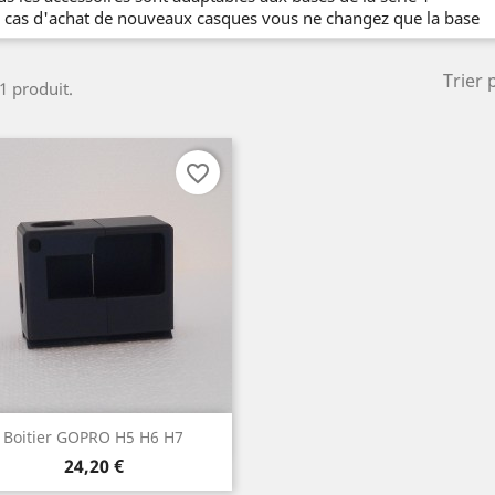
 cas d'achat de nouveaux casques vous ne changez que la base
Trier 
 1 produit.
favorite_border
Aperçu rapide

Boitier GOPRO H5 H6 H7
Prix
Blanc
Rouge
Noir
24,20 €