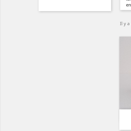
en
Il y a