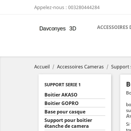
Appelez-nous :
003280444284
ACCESSOIRES 
Accueil
Accessoires Cameras
Support 
B
SUPPORT SERIE 1
Bo
Boitier AKASO
Boitier GOPRO
bo
su
Base pour casque
A
Support pour boitier
Si
étanche de camera
to