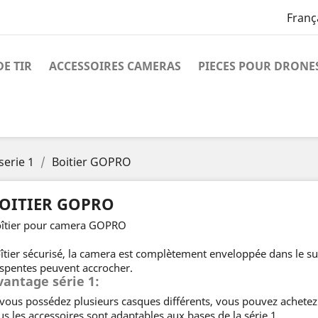
Franç
DE TIR
ACCESSOIRES CAMERAS
PIECES POUR DRONE
serie 1
Boitier GOPRO
OITIER GOPRO
îtier pour camera GOPRO
îtier sécurisé, la camera est complètement enveloppée dans le supp
spentes peuvent accrocher.
vantage série 1:
 vous possédez plusieurs casques différents, vous pouvez achete
us les accessoires sont adaptables aux bases de la série 1