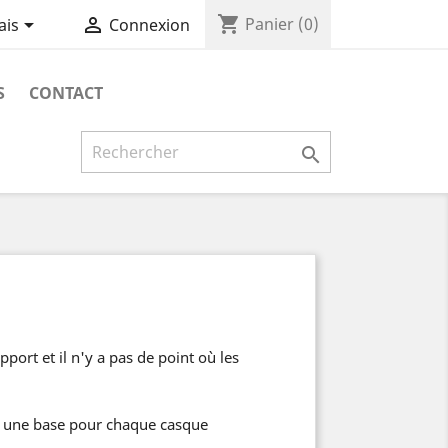
shopping_cart


Panier
(0)
ais
Connexion
S
CONTACT

ort et il n'y a pas de point où les
z une base pour chaque casque