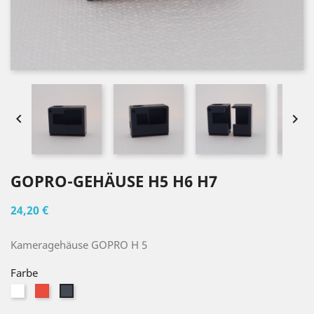


GOPRO-GEHÄUSE H5 H6 H7
24,20 €
Kameragehäuse GOPRO H 5
Farbe
Weiß
Rot
Schwarz