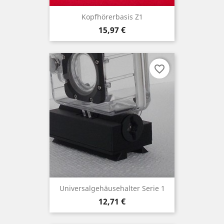
Kopfhörerbasis Z1
Preis
15,97 €
favorite_border
Universalgehäusehalter Serie 1
Preis
12,71 €