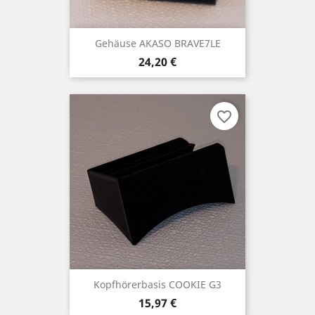
Gehäuse AKASO BRAVE7LE
Preis
24,20 €
favorite_border
Kopfhörerbasis COOKIE G3
Preis
15,97 €